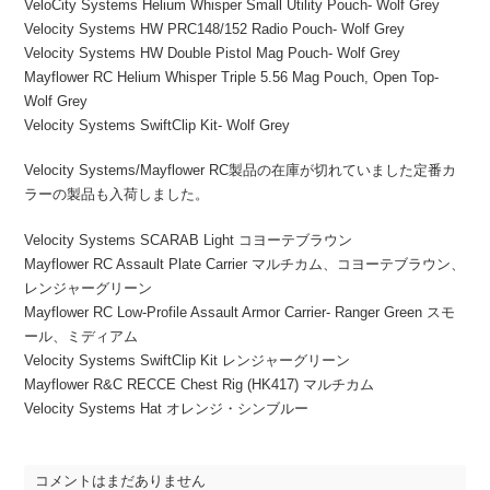
VeloCity Systems Helium Whisper Small Utility Pouch- Wolf Grey
Velocity Systems HW PRC148/152 Radio Pouch- Wolf Grey
Velocity Systems HW Double Pistol Mag Pouch- Wolf Grey
Mayflower RC Helium Whisper Triple 5.56 Mag Pouch, Open Top-
Wolf Grey
Velocity Systems SwiftClip Kit- Wolf Grey
Velocity Systems/Mayflower RC製品の在庫が切れていました定番カ
ラーの製品も入荷しました。
Velocity Systems SCARAB Light コヨーテブラウン
Mayflower RC Assault Plate Carrier マルチカム、コヨーテブラウン、
レンジャーグリーン
Mayflower RC Low-Profile Assault Armor Carrier- Ranger Green スモ
ール、ミディアム
Velocity Systems SwiftClip Kit レンジャーグリーン
Mayflower R&C RECCE Chest Rig (HK417) マルチカム
Velocity Systems Hat オレンジ・シンブルー
コメントはまだありません