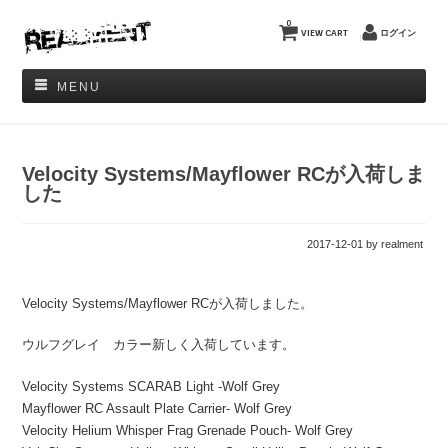
0
VIEW CART
ログイン
MENU
Velocity Systems/Mayflower RCが入荷しま
した
2017-12-01
by realment
Velocity Systems/Mayflower RCが入荷しました。
ウルフグレイ カラー新しく入荷しています。
Velocity Systems SCARAB Light -Wolf Grey
Mayflower RC Assault Plate Carrier- Wolf Grey
Velocity Helium Whisper Frag Grenade Pouch- Wolf Grey