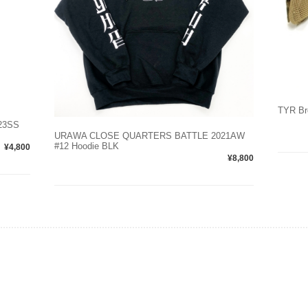
TYR Bro
23SS
URAWA CLOSE QUARTERS BATTLE 2021AW
#12 Hoodie BLK
¥4,800
¥8,800