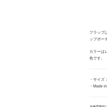
フラップ
ップポー
カラーは
色です。
・サイズ：
・Made in
自衛官割引