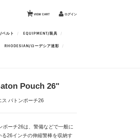
0
VIEW CART
ログイン
T/ベルト
EQUIPMENT/装具
RHODESIAN/ローデシア迷彩
aton Pouch 26"
ス バトンポーチ26
トンポーチ26は、警備などで一般に
いる26インチの伸縮警棒を収納す