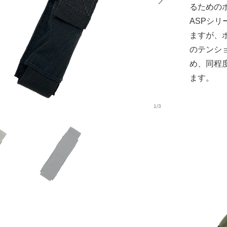
るための
ASPシ
ますが、
のテンシ
め、同程
ます。
1/3