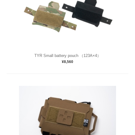
TYR Small battery pouch （123A×4）
¥8,560