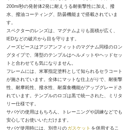
200m/秒の発射体2発に耐えうる耐衝撃性に加え、撥
水、撥油コーティング、防曇機能まで搭載されていま
す。
スペクターのレンズは、マグナムよりも面積が広く、
IEDなどの破片から目を守ります。
ノーズピースはアジアンフィットのマグナム同様のロン
グタイプで、薄型のテンプルはヘルメットやヘッドセッ
トと合わせても気になりません。
フレームには、米軍指定塗料として知られるセラコート
が施されています。全体にマットな仕上がりで、耐衝撃
性、耐摩耗性、撥水性、耐腐食機能がアップグレードさ
れています。テンプルのロゴは黒で統一された、ミリタ
リー仕様です。
サバゲの使用はもちろん、トレーニングや訓練などでも
安心してお使いいただけます。
サバゲ使用時には、別売りの
ガスケット
を併用するこ