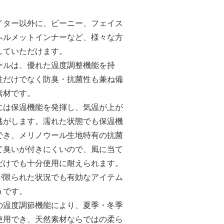
。
イター以外に、ビーニー、フェイス
ヘルメットインナーなど、様々な方
していただけます。
ールは、優れた温度調整機能を持
性だけでなく防臭・抗菌性も兼ね備
素材です。
には保温機能を発揮し、気温が上が
逃がします。濡れた状態でも保温機
でき、メリノウール生地特有の抗菌
て臭いが付きにくいので、風に当て
だけでも十分使用に耐えられます。
が限られた状況でも有効なアイテム
うです。
の温度調節機能により、夏季・冬季
使用でき、天然素材ならではの柔ら