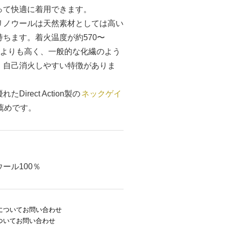
って快適に着用できます。
リノウールは天然素材としては高い
持ちます。着火温度が約570〜
と綿よりも高く、一般的な化繊のよう
、自己消火しやすい特徴がありま
たDirect Action製の
ネックゲイ
薦めです。
ール100％
についてお問い合わせ
ついてお問い合わせ