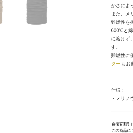
かさによ
また、メ
難燃性を
600℃
に溶けず
す。
難燃性に優れ
ター
もお
仕様：
・メリノウ
自衛官割引
この商品に