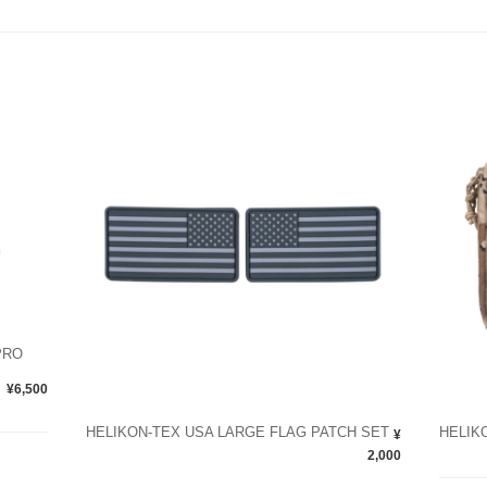
PRO
¥6,500
HELIKON-TEX USA LARGE FLAG PATCH SET
HELIKO
¥
2,000