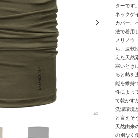
ターです
ネックゲ
カバー、
法で着用
メリノウ
ち、速乾
えた天然
寒いとき
ると熱を
能を維持
性によっ
て乾かす
洗濯環境
1/3
と言えそ
天然由来
の別なく