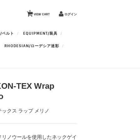
0
VIEW CART
ログイン
T/ベルト
EQUIPMENT/装具
RHODESIAN/ローデシア迷彩
KON-TEX Wrap
o
ックス ラップ メリノ
メリノウールを使用したネックゲイ