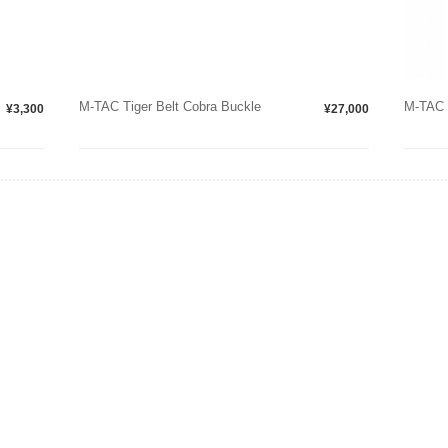
M-TAC Tiger Belt Cobra Buckle
M-TAC V
¥3,300
¥27,000