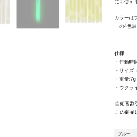
にも使え
カラーは
ーの4色
仕様
・作動時間
・サイズ：4.
・重量:7g
・ウクラ
自衛官割
この商品
ブルー