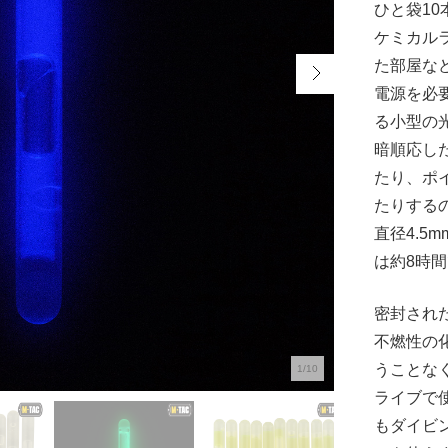
ひと袋1
ケミカル
た部屋な
電源を必
る小型の
暗順応し
たり、ポ
たりする
直径4.5
は約8時
密封され
不燃性の
うことな
1/10
ライブで
もダイビ