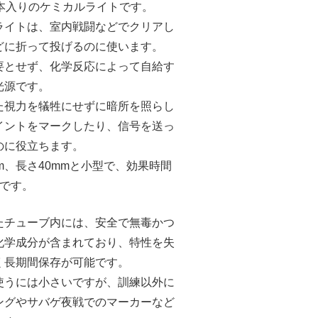
0本入りのケミカルライトです。
ライトは、室内戦闘などでクリアし
どに折って投げるのに使います。
要とせず、化学反応によって自給す
光源です。
た視力を犠牲にせずに暗所を照らし
イントをマークしたり、信号を送っ
のに役立ちます。
mm、長さ40mmと小型で、効果時間
間です。
たチューブ内には、安全で無毒かつ
化学成分が含まれており、特性を失
く長期間保存が可能です。
使うには小さいですが、訓練以外に
ングやサバゲ夜戦でのマーカーなど