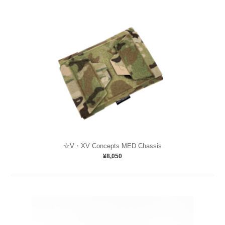
☆V・XV Concepts MED Chassis
¥8,050