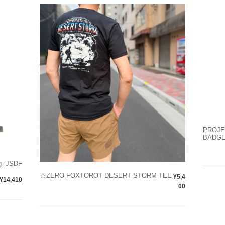
PROJE
BADG
 -JSDF
☆ZERO FOXTOROT DESERT STORM TEE
¥5,4
¥14,410
00