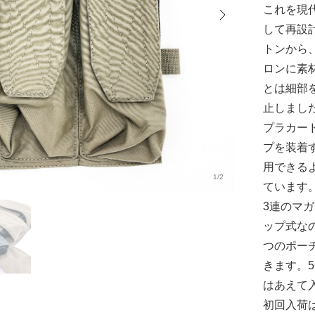
これを現代
して再設
トンから
ロンに素
とは細部
止しまし
プラカー
プを装着
用できる
1/2
ています
3連のマ
ップ式な
つのポー
きます。
はあえて
初回入荷