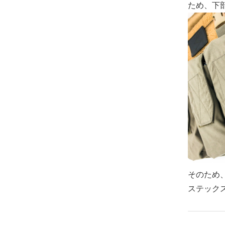
ため、下
そのため
ステック