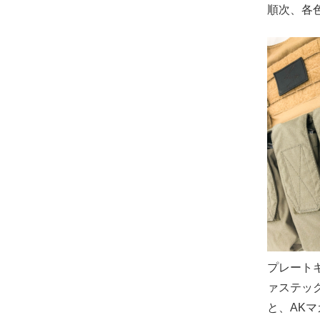
順次、各
プレート
ァステッ
と、AK