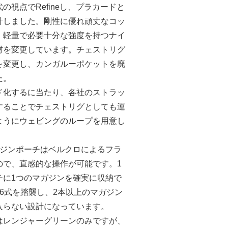
の視点でRefineし、プラカードと
計しました。剛性に優れ頑丈なコッ
、軽量で必要十分な強度を持つナイ
材を変更しています。チェストリグ
を変更し、カンガルーポケットを廃
た。
ド化するに当たり、各社のストラッ
することでチェストリグとしても運
ようにウェビングのループを用意し
。
ガジンポーチはベルクロによるフラ
ので、直感的な操作が可能です。1
チに1つのマガジンを確実に収納で
56式を踏襲し、2本以上のマガジン
入らない設計になっています。
はレンジャーグリーンのみですが、