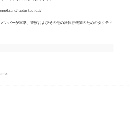
nre/brand/raptor-tactical/
たメンバーが軍隊、警察およびその他の法執行機関のためのタクティ
time.