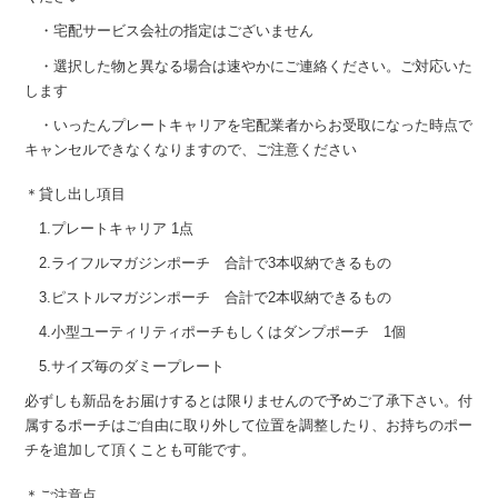
・宅配サービス会社の指定はございません
・選択した物と異なる場合は速やかにご連絡ください。ご対応いた
します
・いったんプレートキャリアを宅配業者からお受取になった時点で
キャンセルできなくなりますので、ご注意ください
＊貸し出し項目
1.プレートキャリア 1点
2.ライフルマガジンポーチ 合計で3本収納できるもの
3.ピストルマガジンポーチ 合計で2本収納できるもの
4.小型ユーティリティポーチもしくはダンプポーチ 1個
5.サイズ毎のダミープレート
必ずしも新品をお届けするとは限りませんので予めご了承下さい。付
属するポーチはご自由に取り外して位置を調整したり、お持ちのポー
チを追加して頂くことも可能です。
＊ご注意点