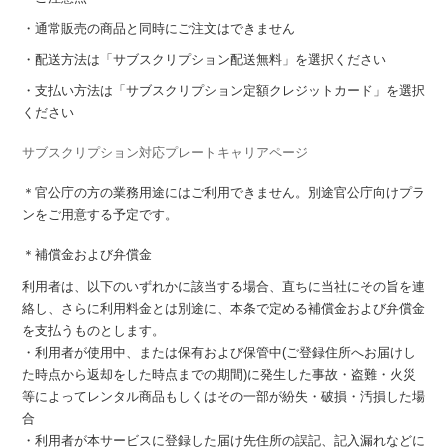
・通常販売の商品と同時にご注文はできません
・配送方法は「サブスクリプション配送無料」を選択ください
・支払い方法は「サブスクリプション定額クレジットカード」を選択
ください
サブスクリプション対応プレートキャリアページ
＊官公庁の方の業務用途にはご利用できません。別途官公庁向けプラ
ンをご用意する予定です。
＊補償金および弁償金
利用者は、以下のいずれかに該当する場合、直ちに当社にその旨を連
絡し、さらに利用料金とは別途に、本条で定める補償金および弁償金
を支払うものとします。
・利用者が使用中、または保有および保管中(ご登録住所へお届けし
た時点から返却をした時点までの期間)に発生した事故・盗難・火災
等によってレンタル商品もしくはその一部が紛失・破損・汚損した場
合
・利用者が本サービスに登録した届け先住所の誤記、記入漏れなどに