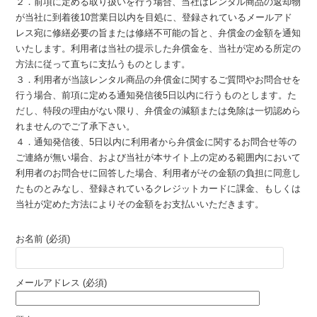
２．前項に定める取り扱いを行う場合、当社はレンタル商品の返却物
が当社に到着後10営業日以内を目処に、登録されているメールアド
レス宛に修繕必要の旨または修繕不可能の旨と、弁償金の金額を通知
いたします。利用者は当社の提示した弁償金を、当社が定める所定の
方法に従って直ちに支払うものとします。
３．利用者が当該レンタル商品の弁償金に関するご質問やお問合せを
行う場合、前項に定める通知発信後5日以内に行うものとします。た
だし、特段の理由がない限り、弁償金の減額または免除は一切認めら
れませんのでご了承下さい。
４．通知発信後、5日以内に利用者から弁償金に関するお問合せ等の
ご連絡が無い場合、および当社が本サイト上の定める範囲内において
利用者のお問合せに回答した場合、利用者がその金額の負担に同意し
たものとみなし、登録されているクレジットカードに課金、もしくは
当社が定めた方法によりその金額をお支払いいただきます。
お名前 (必須)
メールアドレス (必須)