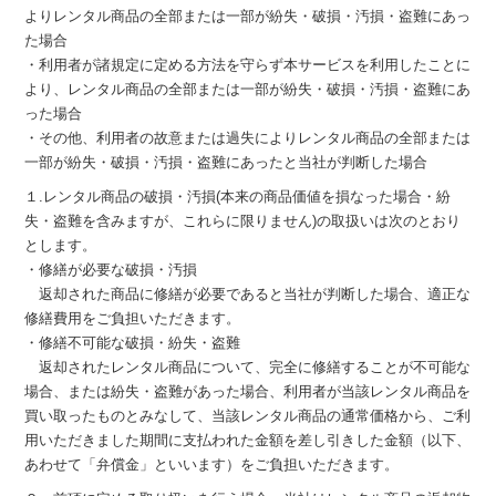
よりレンタル商品の全部または一部が紛失・破損・汚損・盗難にあっ
た場合
・利用者が諸規定に定める方法を守らず本サービスを利用したことに
より、レンタル商品の全部または一部が紛失・破損・汚損・盗難にあ
った場合
・その他、利用者の故意または過失によりレンタル商品の全部または
一部が紛失・破損・汚損・盗難にあったと当社が判断した場合
１.レンタル商品の破損・汚損(本来の商品価値を損なった場合・紛
失・盗難を含みますが、これらに限りません)の取扱いは次のとおり
とします。
・修繕が必要な破損・汚損
返却された商品に修繕が必要であると当社が判断した場合、適正な
修繕費用をご負担いただきます。
・修繕不可能な破損・紛失・盗難
返却されたレンタル商品について、完全に修繕することが不可能な
場合、または紛失・盗難があった場合、利用者が当該レンタル商品を
買い取ったものとみなして、当該レンタル商品の通常価格から、ご利
用いただきました期間に支払われた金額を差し引きした金額（以下、
あわせて「弁償金」といいます）をご負担いただきます。