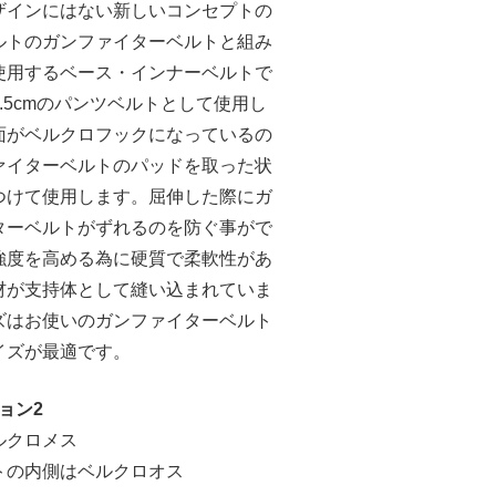
ザインにはない新しいコンセプトの
ルトのガンファイターベルトと組み
使用するベース・インナーベルトで
.5cmのパンツベルトとして使用し
面がベルクロフックになっているの
ァイターベルトのパッドを取った状
つけて使用します。屈伸した際にガ
ターベルトがずれるのを防ぐ事がで
強度を高める為に硬質で柔軟性があ
材が支持体として縫い込まれていま
ズはお使いのガンファイターベルト
イズが最適です。
ジョン2
ルクロメス
トの内側はベルクロオス