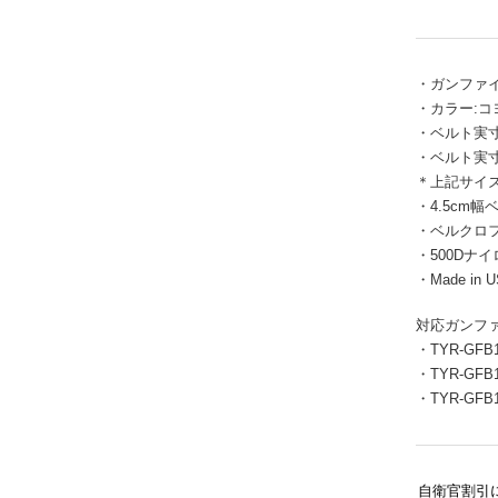
・ガンファ
・カラー:コ
・ベルト実寸サ
・ベルト実寸サ
＊上記サイ
・4.5cm幅
・ベルクロ
・500Dナ
・Made in 
対応ガンファ
・TYR-GFB1
・TYR-GFB1
・TYR-GFB1
自衛官割引