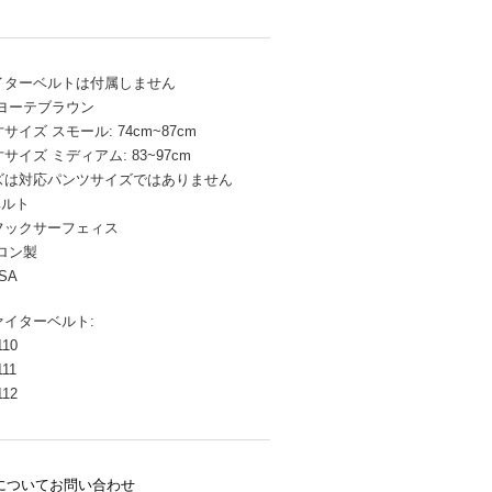
イターベルトは付属しません
ヨーテブラウン
イズ スモール: 74cm~87cm
イズ ミディアム: 83~97cm
ズは対応パンツサイズではありません
ベルト
フックサーフェィス
イロン製
USA
イターベルト:
10
11
12
についてお問い合わせ