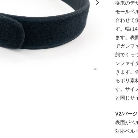
従来のデ
モールベ
合わせて
す。幅は4
ます。表
でガンフ
態でくっ
ンファイ
1/1
きます。
るポリ素
す。サイ
と同じサ
V2/バー
表面がベ
対応ベル