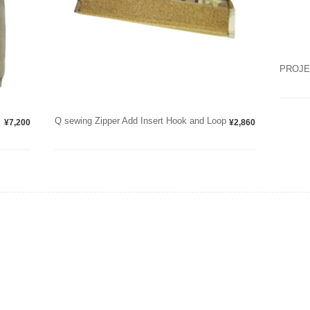
PROJE
Q sewing Zipper Add Insert Hook and Loop
¥7,200
¥2,860