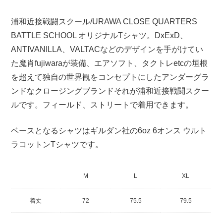
浦和近接戦闘スクール/URAWA CLOSE QUARTERS
BATTLE SCHOOL オリジナルTシャツ。DxExD、
ANTIVANILLA、VALTACなどのデザインを手がけてい
た魔肖fujiwaraが装備、エアソフト、タクトレetcの垣根
を超えて独自の世界観をコンセプトにしたアンダーグラ
ンドなクロージングブランドそれが浦和近接戦闘スクー
ルです。フィールド、ストリートで着用できます。
ベースとなるシャツはギルダン社の6oz 6オンス ウルト
ラコットンTシャツです。
M
L
XL
着丈
72
75.5
79.5